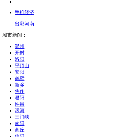
手机经济
出彩河南
城市新闻：
郑州
开封
洛阳
平顶山
安阳
鹤壁
新乡
焦作
濮阳
许昌
漯河
三门峡
南阳
商丘
信阳