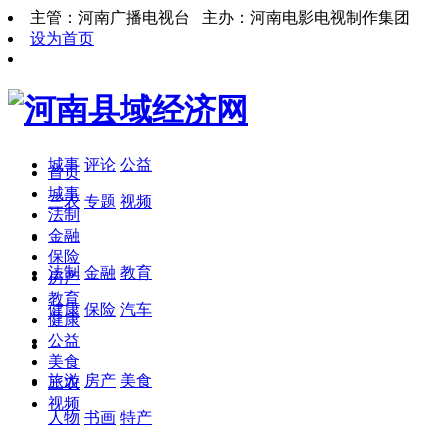
主管：河南广播电视台 主办：河南电影电视制作集团
设为首页
城事
评论
公益
首页
城事
三农
专题
视频
法制
金融
保险
法制
金融
教育
房产
教育
健康
保险
汽车
健康
公益
美食
旅游
房产
美食
三农
视频
人物
书画
特产