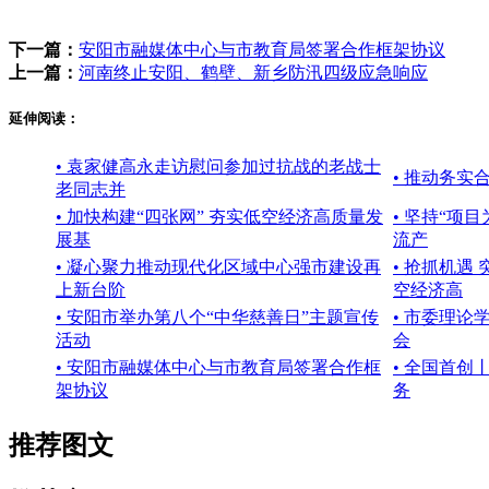
下一篇：
安阳市融媒体中心与市教育局签署合作框架协议
上一篇：
河南终止安阳、鹤壁、新乡防汛四级应急响应
延伸阅读：
• 袁家健高永走访慰问参加过抗战的老战士
• 推动务
老同志并
• 加快构建“四张网” 夯实低空经济高质量发
• 坚持“项
展基
流产
• 凝心聚力推动现代化区域中心强市建设再
• 抢抓机遇
上新台阶
空经济高
• 安阳市举办第八个“中华慈善日”主题宣传
• 市委理
活动
会
• 安阳市融媒体中心与市教育局签署合作框
• 全国首
架协议
务
推荐图文