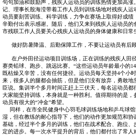
句句加油和鼓励声，残疾人运动员的训练热情更加高涨
记、理事长殷海滢带着工作人员到训练场地对残疾人运
动员要刻苦训练、科学训练，力争在赛场上取得好成绩
辛勤付出表示感谢。随后，他们又来到残疾人运动员的
市残联工作人员要关心残疾人运动员的身体健康和日常
做好防暑降温、后勤保障工作，不要让运动员有后
在户外田径运动项目训练场，正在训练的残疾人田径队
赛类铅球、跑步、跳远比赛。“这些运动员年龄最小的14
既枯燥又辛苦，没有任何捷径。运动员每天坚持4个小
来，很多人的腿都会抽筋，但是他们没有放弃，勇敢地
臣说。集训半个多月时间正赶上三伏天，每名运动员都
大家能坚持训练，本身就是一种胜利。值得期待的是，参加
动员有很大的“冲金”希望。
同样，在市全民健身中心羽毛球训练场地和乒乓球馆
湿，但在教练的耐心指导下，他们的动作更加规范和协
基础，经过半个多月的训练，他们在战术配合、跑位、
定的进步。每一次水平提升的背后，他们都付出了常人