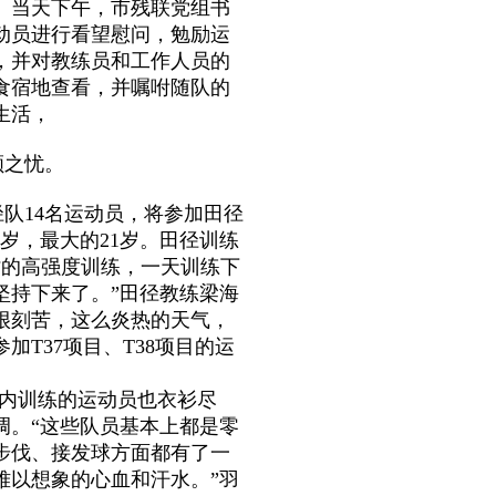
。当天下午，市残联党组书
动员进行看望慰问，勉励运
，并对教练员和工作人员的
食宿地查看，并嘱咐随队的
生活，
顾之忧。
14名运动员，将参加田径
岁，最大的21岁。田径训练
时的高强度训练，一天训练下
坚持下来了。”田径教练梁海
很刻苦，这么炎热的天气，
T37项目、T38项目的运
内训练的运动员也衣衫尽
调。“这些队员基本上都是零
步伐、接发球方面都有了一
难以想象的心血和汗水。”羽