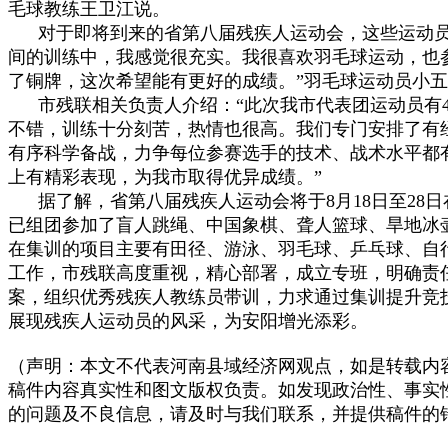
毛球教练王卫江说。
对于即将到来的省第八届残疾人运动会，这些运动员
间的训练中，我感觉很充实。我很喜欢羽毛球运动，也
了铜牌，这次希望能有更好的成绩。”羽毛球运动员小
市残联相关负责人介绍：“此次我市代表团运动员有4
不错，训练十分刻苦，热情也很高。我们专门安排了有
有序科学备战，力争每位参赛选手的技术、战术水平都
上有精彩表现，为我市取得优异成绩。”
据了解，省第八届残疾人运动会将于8月18日至28日
已组团参加了盲人跳绳、中国象棋、聋人篮球、旱地冰
在集训的项目主要有田径、游泳、羽毛球、乒乓球、自
工作，市残联高度重视，精心部署，成立专班，明确责
案，组织优秀残疾人教练员带训，力求通过集训提升竞
展现残疾人运动员的风采，为安阳增光添彩。
（声明：本文不代表河南县域经济网观点，如是转载内
稿件内容真实性和图文版权负责。如发现政治性、事实
的问题及不良信息，请及时与我们联系，并提供稿件的