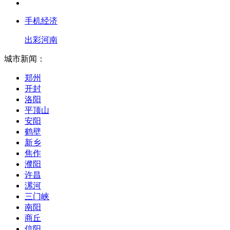
手机经济
出彩河南
城市新闻：
郑州
开封
洛阳
平顶山
安阳
鹤壁
新乡
焦作
濮阳
许昌
漯河
三门峡
南阳
商丘
信阳