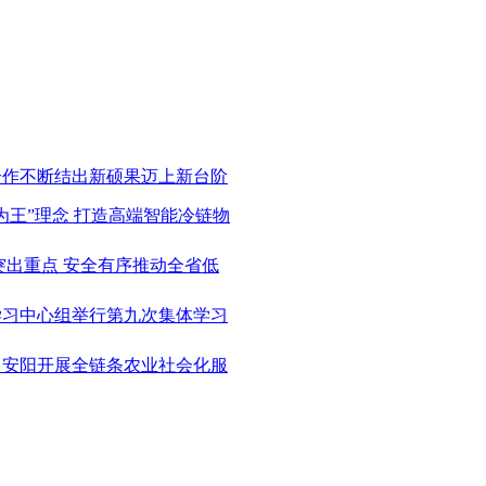
实合作不断结出新硕果迈上新台阶
目为王”理念 打造高端智能冷链物
 突出重点 安全有序推动全省低
论学习中心组举行第九次集体学习
创丨安阳开展全链条农业社会化服